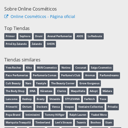
Sobre Online Cosméticos
Online Cosméticos - Página oficial
Top Tiendas
Primor
Sephora
Druni
Arenal Perfumerías
ASOS
La Redoute
Privé by Zalando
Zalando
SHEIN
Tiendas similares
Yves Rocher
Kiko
MiiN Cosmetics
Notino
Cocunat
Saigu Cosmetics
Paco Perfumerias
Perfumería Comas
Perfume's Club
Aromas
Parfumdreams
Cult Beauty
Nars
Yesstyle
The Beauty Corner
Grow Gorgeous
The Body Shop
3INA
Kérastase
Clarins
Maquillalia
Adopt
Mádara
Lancome
Keshop
Brasty
Shiseido
STYLEVANA
Farfetch
Yoox
Primeriti
Otrium
Dockers
Venca
Veepee
Vestiaire Collective
Privalia
Popa Brand
Intimissimi
Tommy Hilfiger
Ralph Lauren
Ysabel Mora
Mariquita Trasquilá
Timberland
Levi's Strauss
Tezenis
Boohoo
Etam