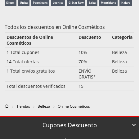
Diesel
Unisa
Pepe Jeans
Leonisa
G-Star Raw
Salsa
Montblanc
Halara
Todos los descuentos en Online Cosméticos
Descuentos de Online
Descuento
Categoría
Cosméticos
1 Total cupones
10%
Belleza
14 Total ofertas
70%
Belleza
1 Total envíos gratuitos
ENVÍO
Belleza
GRATIS*
Total descuentos verificados
15
Tiendas
Belleza
Online Cosméticos
Cupones Descuento