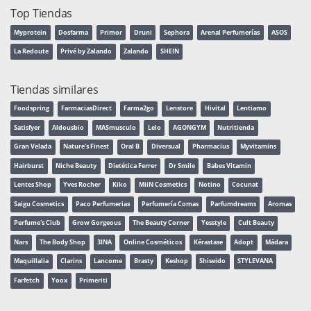
Top Tiendas
Myprotein
Dosfarma
Primor
Druni
Sephora
Arenal Perfumerías
ASOS
La Redoute
Privé by Zalando
Zalando
SHEIN
Tiendas similares
Foodspring
FarmaciasDirect
Farma2go
Lenstore
Hivital
Lentiamo
Satisfyer
Aldousbio
MASmusculo
Lelo
AGONGYM
Nutritienda
Gran Velada
Nature's Finest
Oral B
Diversual
Pharmacius
Myvitamins
Hairburst
Niche Beauty
Dietética Ferrer
Dr Smile
Babes Vitamin
Lentes Shop
Yves Rocher
Kiko
MiiN Cosmetics
Notino
Cocunat
Saigu Cosmetics
Paco Perfumerias
Perfumería Comas
Parfumdreams
Aromas
Perfume's Club
Grow Gorgeous
The Beauty Corner
Yesstyle
Cult Beauty
Nars
The Body Shop
3INA
Online Cosméticos
Kérastase
Adopt
Mádara
Maquillalia
Clarins
Lancome
Brasty
Keshop
Shiseido
STYLEVANA
Farfetch
Yoox
Primeriti