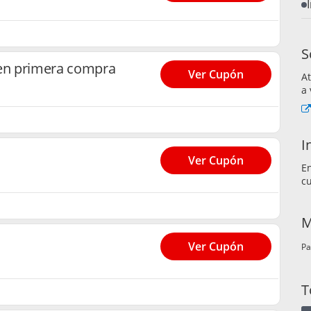
S
en primera compra
Ver Cupón
At
a 
I
Ver Cupón
En
c
M
Ver Cupón
Pa
T