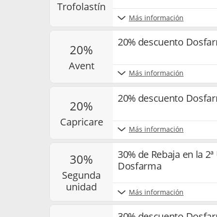
trofolastín
Más información
20% descuento Dosfar
20%
avent
Más información
20% descuento Dosfar
20%
capricare
Más información
30% de Rebaja en la 2
30%
Dosfarma
segunda
unidad
Más información
30% descuento Dosfarm