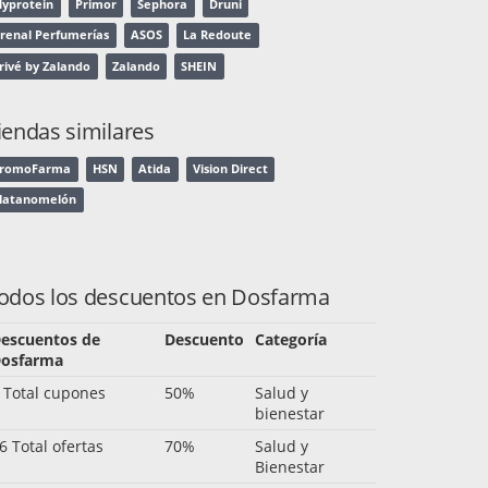
yprotein
Primor
Sephora
Druni
renal Perfumerías
ASOS
La Redoute
rivé by Zalando
Zalando
SHEIN
iendas similares
romoFarma
HSN
Atida
Vision Direct
latanomelón
odos los descuentos en Dosfarma
escuentos de
Descuento
Categoría
osfarma
 Total cupones
50%
Salud y
bienestar
6 Total ofertas
70%
Salud y
Bienestar