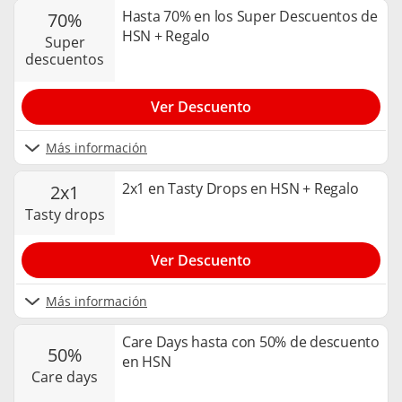
Hasta 70% en los Super Descuentos de
70%
HSN + Regalo
super
descuentos
Ver Descuento
Más información
2x1 en Tasty Drops en HSN + Regalo
2x1
tasty drops
Ver Descuento
Más información
Care Days hasta con 50% de descuento
50%
en HSN
care days