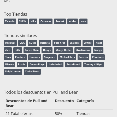
DHL
Top Tiendas
Zalando
SHEIN
Nike
Converse
Reebok
adidas
Vans
Tiendas similares
Desigual
C&A
Guess
Bershka
Polo Club
Scalpers
Lefties
Kiabi
Zara
H&M
Calvin Klein
Uniqlo
Mango Outlet
Stradivarius
Mango
Tous
Pandora
Hawkers
Singularu
Michael Kors
Sarenza
Pikolinos
Ulanka
Prozis
Deporvillage
Intimissimi
Popa Brand
Tommy Hilfiger
Ralph Lauren
Ysabel Mora
Todos los descuentos en Pull and Bear
Descuentos de Pull and
Descuento
Categoría
Bear
21 Total ofertas
50%
Tiendas