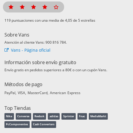
puntuaciones con una media de
de 5 estrellas
Sobre Vans
Atención al cliente Vans: 900 816 784.
Vans - Página oficial
Información sobre envío gratuito
Envío gratis en pedidos superiores a 80€ o con un cupón Vans.
Métodos de pago
PayPal
VISA
MasterCard
American Express
Top Tiendas
Nike
Converse
Reebok
adidas
Sprinter
Fnac
MediaMarkt
PcComponentes
Cash Converters