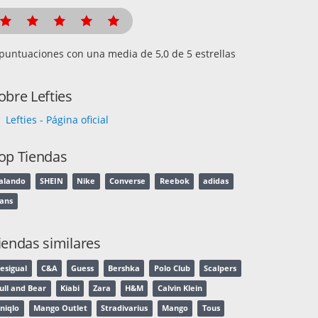
puntuaciones con una media de
de 5 estrellas
obre Lefties
Lefties - Página oficial
op Tiendas
alando
SHEIN
Nike
Converse
Reebok
adidas
ans
iendas similares
esigual
C&A
Guess
Bershka
Polo Club
Scalpers
ull and Bear
Kiabi
Zara
H&M
Calvin Klein
niqlo
Mango Outlet
Stradivarius
Mango
Tous