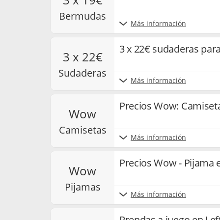
bermudas
Más información
3 x 22€ sudaderas para
3 x 22€
sudaderas
Más información
Precios Wow: Camiseta
wow
camisetas
Más información
Precios Wow - Pijama e
wow
pijamas
Más información
Prendas a juego en Lef