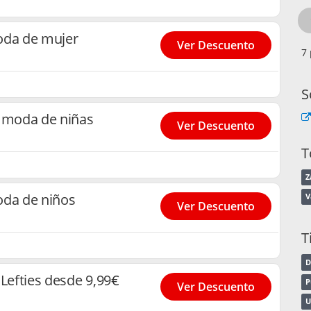
oda de mujer
Ver Descuento
S
n moda de niñas
Ver Descuento
T
Z
oda de niños
V
Ver Descuento
T
D
 Lefties desde 9,99€
P
Ver Descuento
U