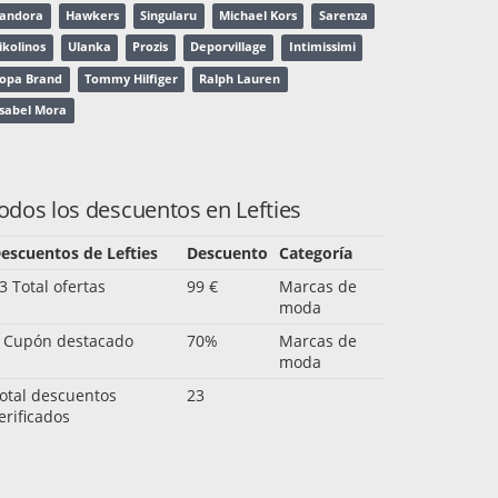
andora
Hawkers
Singularu
Michael Kors
Sarenza
ikolinos
Ulanka
Prozis
Deporvillage
Intimissimi
opa Brand
Tommy Hilfiger
Ralph Lauren
sabel Mora
odos los descuentos en Lefties
escuentos de Lefties
Descuento
Categoría
3 Total ofertas
99 €
Marcas de
moda
 Cupón destacado
70%
Marcas de
moda
otal descuentos
23
erificados