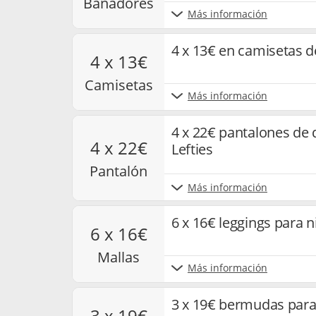
bañadores
Más información
4 x 13€ en camisetas de
4 x 13€
camisetas
Más información
4 x 22€ pantalones de 
4 x 22€
Lefties
pantalón
Más información
6 x 16€ leggings para n
6 x 16€
mallas
Más información
3 x 19€ bermudas para
3 x 19€