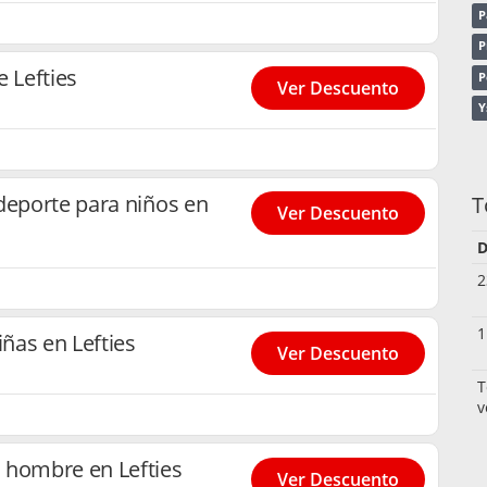
P
P
 Lefties
P
Ver Descuento
Y
deporte para niños en
T
Ver Descuento
D
2
1
iñas en Lefties
Ver Descuento
T
v
 hombre en Lefties
Ver Descuento