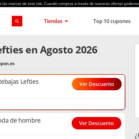
de las marcas de este site. Cuando compras a través de nuestras ofertas podem
Tiendas
Top 10 cupones
fties en Agosto 2026
upon.es
ebajas Lefties
Ver Descuento
moda de hombre
Ver Descuento
¿