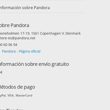
Información sobre Pandora
obre Pandora
avneholmen 17-19, 1561 Copenhagen V, Denmark
store-es@pandora.net
0 60 06 94
Pandora - Página oficial
nformación sobre envío gratuito
5€
étodos de pago
yPal
VISA
MasterCard