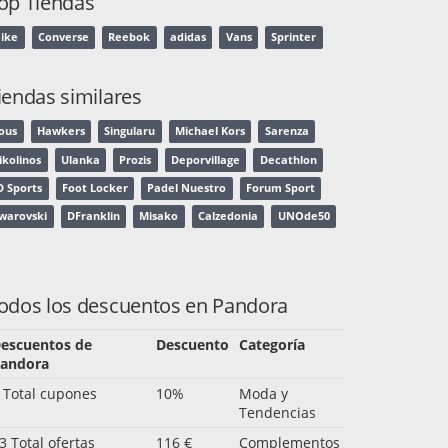
op Tiendas
ike
Converse
Reebok
adidas
Vans
Sprinter
iendas similares
ous
Hawkers
Singularu
Michael Kors
Sarenza
ikolinos
Ulanka
Prozis
Deporvillage
Decathlon
D Sports
Foot Locker
Padel Nuestro
Forum Sport
warovski
DFranklin
Misako
Calzedonia
UNOde50
odos los descuentos en Pandora
escuentos de
Descuento
Categoría
andora
 Total cupones
10%
Moda y
Tendencias
3 Total ofertas
116 €
Complementos