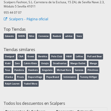
Scalpers Fashion, S.L. Carretera de la Esclusa, 15 ZAL de Sevilla Nave 2.3,
Módulo 5 Sevilla 41011
955 44 07 07
Scalpers - Página oficial
Top Tiendas
Zalando
SHEIN
Nike
Converse
Reebok
adidas
Vans
Tiendas similares
Desigual
C&A
Guess
Bershka
Polo Club
H&M
Lefties
Pull and Bear
Kiabi
Zara
Calvin Klein
Uniqlo
Stradivarius
Mango Outlet
Mango
Tous
Pandora
Hawkers
Singularu
Michael Kors
Sarenza
Pikolinos
Ulanka
Prozis
Deporvillage
Popa Brand
Intimissimi
Tommy Hilfiger
Ralph Lauren
Ysabel Mora
Todos los descuentos en Scalpers