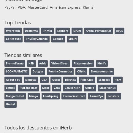
PayPal
VISA
MasterCard
American Express
Klarna
Top Tiendas
Myprotein
Dosfarma
Primor
Sephora
Druni
Arenal Perfumerías
ASOS
La Redoute
Privé by Zalando
Zalando
SHEIN
Tiendas similares
PromoFarma
HSN
Atida
Vision Direct
Platanomelón
Kiehl's
LOOKFANTASTIC
Douglas
Freshly Cosmetics
Olistic
Showroomprive
About You
Desigual
C&A
Guess
Bershka
Polo Club
Scalpers
H&M
Lefties
Pull and Bear
Kiabi
Zara
Calvin Klein
Uniqlo
Stradivarius
Mango Outlet
Mango
Foodspring
FarmaciasDirect
Farma2go
Lenstore
Hivital
Todos los descuentos en iHerb