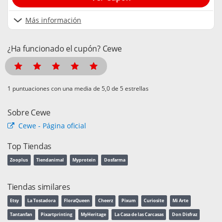
Más información
¿Ha funcionado el cupón? Cewe
puntuaciones con una media de
de 5 estrellas
Sobre Cewe
Cewe - Página oficial
Top Tiendas
Zooplus
Tiendanimal
Myprotein
Dosfarma
Tiendas similares
Etsy
La Tostadora
FloraQueen
Cheerz
Pixum
Curiosite
Mi Arte
Tantanfan
Pixartprinting
MyHeritage
La Casa de las Carcasas
Don Disfraz