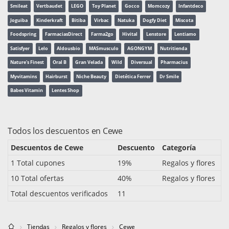
Smileat
Vertbaudet
LEGO
Toy Planet
Gocco
Momcozy
Infantdeco
Joguiba
Kinderkraft
Bitiba
Virbac
Natuka
Dogfy Diet
Miscota
Foodspring
FarmaciasDirect
Farma2go
Hivital
Lenstore
Lentiamo
Satisfyer
Lelo
Aldousbio
MASmusculo
AGONGYM
Nutritienda
Nature's Finest
Oral B
Gran Velada
Wild
Diversual
Pharmacius
Myvitamins
Hairburst
Niche Beauty
Dietética Ferrer
Dr Smile
Babes Vitamin
Lentes Shop
Todos los descuentos en Cewe
Descuentos de Cewe
Descuento
Categoría
1 Total cupones
19%
Regalos y flores
10 Total ofertas
40%
Regalos y flores
Total descuentos verificados
11
Tiendas
Regalos y flores
Cewe