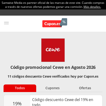
Samwise Media es partner oficial de las marcas de este site. Cuando compras
a través de nuestras ofertas podemos ganar una comisión.
Más detalles.
Código promocional Cewe en Agosto 2026
11 códigos descuento Cewe verificados hoy por Cupon.es
Todos
Cupones
Ofertas
Código descuento Cewe del 19% en
19%
todo