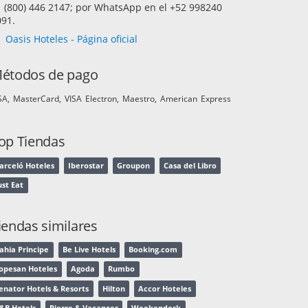
1 (800) 446 2147; por WhatsApp en el +52 998240
091.
Oasis Hoteles - Página oficial
étodos de pago
SA
MasterCard
VISA Electron
Maestro
American Express
op Tiendas
arceló Hoteles
Iberostar
Groupon
Casa del Libro
ust Eat
iendas similares
ahia Principe
Be Live Hotels
Booking.com
opesan Hoteles
Agoda
Rumbo
enator Hotels & Resorts
Hilton
Accor Hoteles
&B Hotels
Pierre & Vacances
Weekendesk