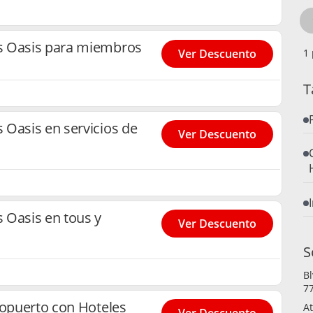
s Oasis para miembros
Ver Descuento
T
 Oasis en servicios de
Ver Descuento
 Oasis en tous y
Ver Descuento
S
Bl
7
ropuerto con Hoteles
At