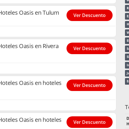
R
Hoteles Oasis en Tulum
Ver Descuento
E
H
W
E
oteles Oasis en Rivera
Ver Descuento
S
S
I
J
oteles Oasis en hoteles
E
Ver Descuento
T
D
oteles Oasis en hoteles
Ver Descuento
H