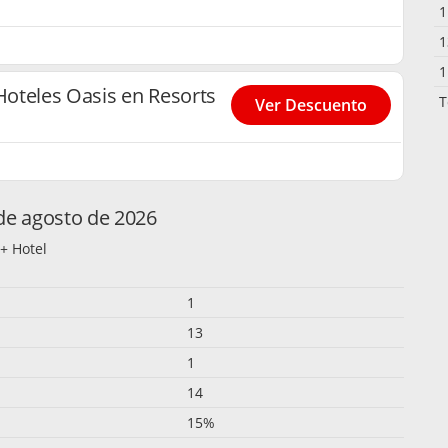
1
1
1
oteles Oasis en Resorts
T
Ver Descuento
de agosto de 2026
+ Hotel
1
13
1
14
15%