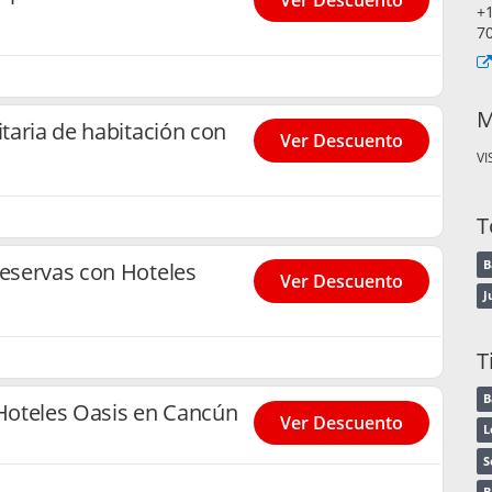
Ver Descuento
+
7
M
itaria de habitación con
Ver Descuento
VI
T
B
reservas con Hoteles
Ver Descuento
J
T
B
Hoteles Oasis en Cancún
Ver Descuento
L
S
B