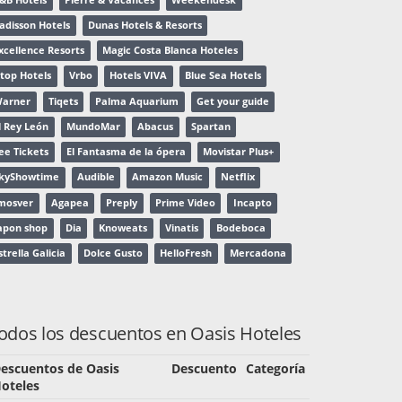
adisson Hotels
Dunas Hotels & Resorts
xcellence Resorts
Magic Costa Blanca Hoteles
top Hotels
Vrbo
Hotels VIVA
Blue Sea Hotels
arner
Tiqets
Palma Aquarium
Get your guide
l Rey León
MundoMar
Abacus
Spartan
ee Tickets
El Fantasma de la ópera
Movistar Plus+
kyShowtime
Audible
Amazon Music
Netflix
mosver
Agapea
Preply
Prime Video
Incapto
apon shop
Dia
Knoweats
Vinatis
Bodeboca
strella Galicia
Dolce Gusto
HelloFresh
Mercadona
odos los descuentos en Oasis Hoteles
escuentos de Oasis
Descuento
Categoría
oteles