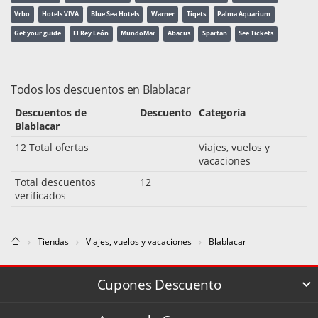
Vrbo
Hotels VIVA
Blue Sea Hotels
Warner
Tiqets
Palma Aquarium
Get your guide
El Rey León
MundoMar
Abacus
Spartan
See Tickets
Todos los descuentos en Blablacar
Descuentos de
Descuento
Categoría
Blablacar
12 Total ofertas
Viajes, vuelos y
vacaciones
Total descuentos
12
verificados
Tiendas
Viajes, vuelos y vacaciones
Blablacar
Cupones Descuento