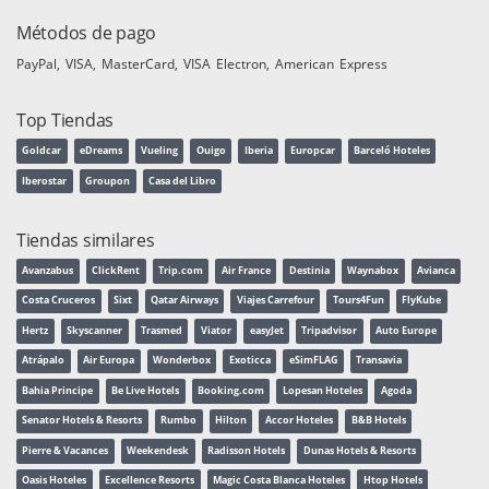
Métodos de pago
PayPal
VISA
MasterCard
VISA Electron
American Express
Top Tiendas
Goldcar
eDreams
Vueling
Ouigo
Iberia
Europcar
Barceló Hoteles
Iberostar
Groupon
Casa del Libro
Tiendas similares
Avanzabus
ClickRent
Trip.com
Air France
Destinia
Waynabox
Avianca
Costa Cruceros
Sixt
Qatar Airways
Viajes Carrefour
Tours4Fun
FlyKube
Hertz
Skyscanner
Trasmed
Viator
easyJet
Tripadvisor
Auto Europe
Atrápalo
Air Europa
Wonderbox
Exoticca
eSimFLAG
Transavia
Bahia Principe
Be Live Hotels
Booking.com
Lopesan Hoteles
Agoda
Senator Hotels & Resorts
Rumbo
Hilton
Accor Hoteles
B&B Hotels
Pierre & Vacances
Weekendesk
Radisson Hotels
Dunas Hotels & Resorts
Oasis Hoteles
Excellence Resorts
Magic Costa Blanca Hoteles
Htop Hotels