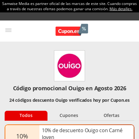
Samwise Media es partner oficial de las marcas de este site. Cuando compras
a través de nuestras ofertas podemos ganar una comisión.
Más detalles.
Código promocional Ouigo en Agosto 2026
24 códigos descuento Ouigo verificados hoy por Cupon.es
Todos
Cupones
Ofertas
10% de descuento Ouigo con Carné
10%
Joven