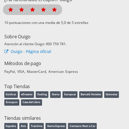
puntuaciones con una media de
de 5 estrellas
Sobre Ouigo
Atención al cliente Ouigo: 900 759 781.
Ouigo - Página oficial
Métodos de pago
PayPal
VISA
MasterCard
American Express
Top Tiendas
Goldcar
eDreams
Vueling
Iberia
Europcar
Barceló Hoteles
Iberostar
Groupon
Casa del Libro
Tiendas similares
Expedia
Avis
Trainline
Iberia Express
Centauro Rent a Car