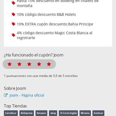
Hasta 15% descuento en Booking en chalets de
montaña
10% código descuento B&B Hotels
10% EXTRA cupón descuento Bahia Principe
4% código descuento Magic Costa Blanca al
registrarte
¿Ha funcionado el cupón? Joom
puntuaciones con una media de
de 5 estrellas
Sobre Joom
Joom - Página oficial
Top Tiendas
Carrefour
AliExpress
Amazon
ebay
El Corte Inglés
Miravia
Goldcar