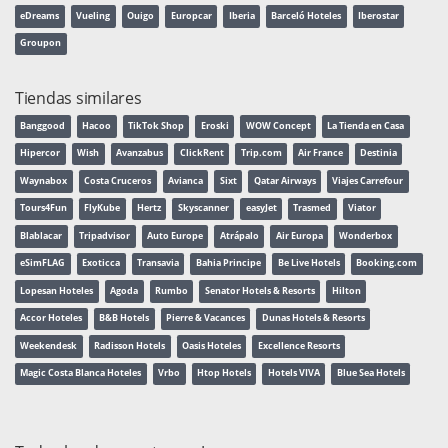
eDreams
Vueling
Ouigo
Europcar
Iberia
Barceló Hoteles
Iberostar
Groupon
Tiendas similares
Banggood
Hacoo
TikTok Shop
Eroski
WOW Concept
La Tienda en Casa
Hipercor
Wish
Avanzabus
ClickRent
Trip.com
Air France
Destinia
Waynabox
Costa Cruceros
Avianca
Sixt
Qatar Airways
Viajes Carrefour
Tours4Fun
FlyKube
Hertz
Skyscanner
easyJet
Trasmed
Viator
Blablacar
Tripadvisor
Auto Europe
Atrápalo
Air Europa
Wonderbox
eSimFLAG
Exoticca
Transavia
Bahia Principe
Be Live Hotels
Booking.com
Lopesan Hoteles
Agoda
Rumbo
Senator Hotels & Resorts
Hilton
Accor Hoteles
B&B Hotels
Pierre & Vacances
Dunas Hotels & Resorts
Weekendesk
Radisson Hotels
Oasis Hoteles
Excellence Resorts
Magic Costa Blanca Hoteles
Vrbo
Htop Hotels
Hotels VIVA
Blue Sea Hotels