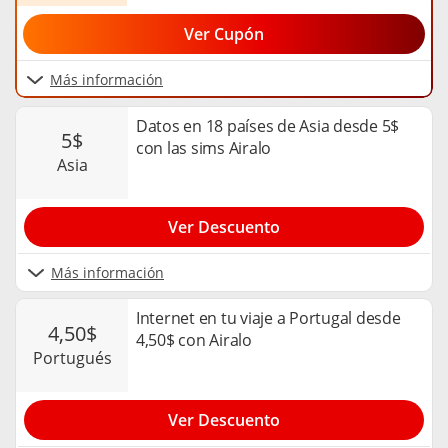
Ver Cupón
Más información
Datos en 18 países de Asia desde 5$
5$
con las sims Airalo
asia
Ver Descuento
Más información
Internet en tu viaje a Portugal desde
4,50$
4,50$ con Airalo
portugués
Ver Descuento