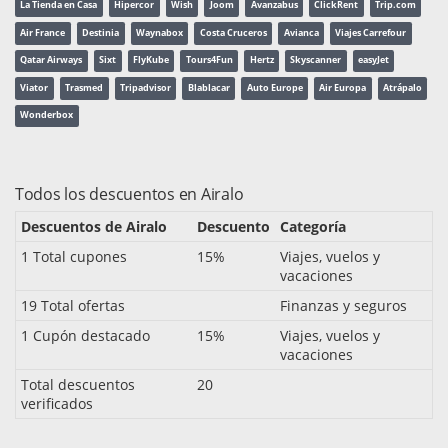
La Tienda en Casa
Hipercor
Wish
Joom
Avanzabus
ClickRent
Trip.com
Air France
Destinia
Waynabox
Costa Cruceros
Avianca
Viajes Carrefour
Qatar Airways
Sixt
FlyKube
Tours4Fun
Hertz
Skyscanner
easyJet
Viator
Trasmed
Tripadvisor
Blablacar
Auto Europe
Air Europa
Atrápalo
Wonderbox
Todos los descuentos en Airalo
Descuentos de Airalo
Descuento
Categoría
1 Total cupones
15%
Viajes, vuelos y
vacaciones
19 Total ofertas
Finanzas y seguros
1 Cupón destacado
15%
Viajes, vuelos y
vacaciones
Total descuentos
20
verificados