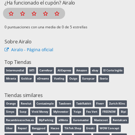
¿Ha funcionado el cupón? Airalo
puntuaciones con una media de
de 5 estrellas
Sobre Airalo
Airalo - Página oficial
Top Tiendas
Intermundial
IATI
Carrefour
AliExpress
Amazon
ebay
El Corte Inglés
Miravia
Goldcar
eDreams
Vueling
Ouigo
Europcar
Iberia
Tiendas similares
Orange
Revolut
Contasimple
Taxdown
TaskRabbit
Fiverr
Zurich Klinc
Simyo
Suop
Vivid Money
MyInvestor
Yoigo
Feu Vert
FREENOW
Bipi
Recambioscoches.es
MyParking
xlMoto
Euromaster
Maxiscoot
Rentalcars
Uber
Repsol
Banggood
Hacoo
TikTok Shop
Eroski
WOW Concept