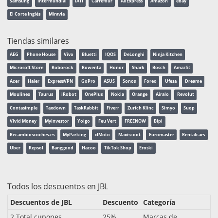
Samsung
Intermundial
IATI
Carrefour
AliExpress
Amazon
ebay
El Corte Inglés
Miravia
Tiendas similares
AEG
Phone House
Vivo
Bluetti
IQOS
DeLonghi
Ninja Kitchen
Microsoft Store
Roborock
Rowenta
Honor
Shark
Bosch
Amazfit
Acer
Haier
ExpressVPN
GoPro
ASUS
Sonos
Foreo
Ufesa
Dreame
Moulinex
Taurus
iRobot
OnePlus
Nokia
Orange
Airalo
Revolut
Contasimple
Taxdown
TaskRabbit
Fiverr
Zurich Klinc
Simyo
Suop
Vivid Money
MyInvestor
Yoigo
Feu Vert
FREENOW
Bipi
Recambioscoches.es
MyParking
xlMoto
Maxiscoot
Euromaster
Rentalcars
Uber
Repsol
Banggood
Hacoo
TikTok Shop
Eroski
Todos los descuentos en JBL
Descuentos de JBL
Descuento
Categoría
2 Total cupones
25%
Marcas de