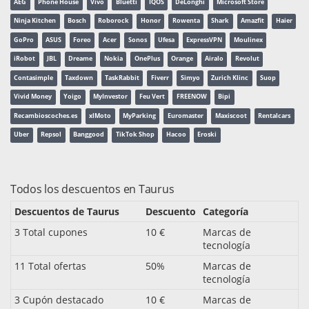
AEG
Phone House
Vivo
Bluetti
IQOS
DeLonghi
Microsoft Store
Ninja Kitchen
Bosch
Roborock
Honor
Rowenta
Shark
Amazfit
Haier
GoPro
ASUS
Foreo
Acer
Sonos
Ufesa
ExpressVPN
Moulinex
iRobot
JBL
Dreame
Nokia
OnePlus
Orange
Airalo
Revolut
Contasimple
Taxdown
TaskRabbit
Fiverr
Simyo
Zurich Klinc
Suop
Vivid Money
Yoigo
MyInvestor
Feu Vert
FREENOW
Bipi
Recambioscoches.es
xlMoto
MyParking
Euromaster
Maxiscoot
Rentalcars
Uber
Repsol
Banggood
TikTok Shop
Hacoo
Eroski
Todos los descuentos en Taurus
Descuentos de Taurus
Descuento
Categoría
3 Total cupones
10 €
Marcas de
tecnología
11 Total ofertas
50%
Marcas de
tecnología
3 Cupón destacado
10 €
Marcas de