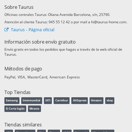
Sobre Taurus
Oficinas centrales Taurus: Oliana Avenida Barcelona, s/n, 25790.
Atención al cliente Taurus: 945 55 12 42 o por mail a hi@taurus-home.com.
Taurus - Página oficial
Información sobre envío gratuito
Envío gratis en todos los pedidos que hagas a través de la web oficial de
Taurus.
Métodos de pago
PayPal
VISA
MasterCard
American Express
Top Tiendas
Samsung
Intermundial
IATI
Carrefour
AliExpress
Amazon
ebay
El Corte Inglés
Miravia
Tiendas similares