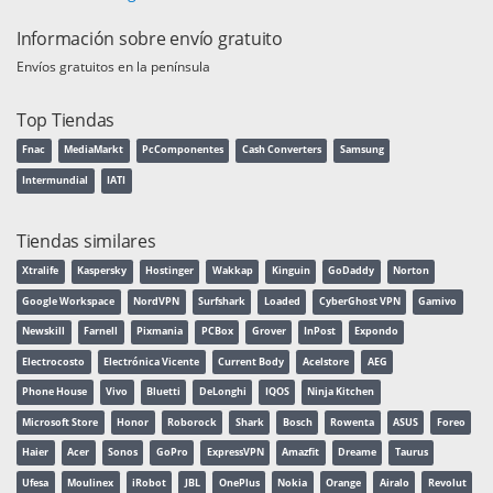
Información sobre envío gratuito
Envíos gratuitos en la península
Top Tiendas
Fnac
MediaMarkt
PcComponentes
Cash Converters
Samsung
Intermundial
IATI
Tiendas similares
Xtralife
Kaspersky
Hostinger
Wakkap
Kinguin
GoDaddy
Norton
Google Workspace
NordVPN
Surfshark
Loaded
CyberGhost VPN
Gamivo
Newskill
Farnell
Pixmania
PCBox
Grover
InPost
Expondo
Electrocosto
Electrónica Vicente
Current Body
Acelstore
AEG
Phone House
Vivo
Bluetti
DeLonghi
IQOS
Ninja Kitchen
Microsoft Store
Honor
Roborock
Shark
Bosch
Rowenta
ASUS
Foreo
Haier
Acer
Sonos
GoPro
ExpressVPN
Amazfit
Dreame
Taurus
Ufesa
Moulinex
iRobot
JBL
OnePlus
Nokia
Orange
Airalo
Revolut