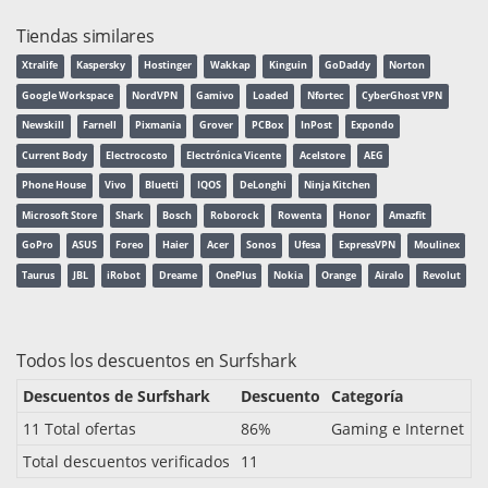
Tiendas similares
Xtralife
Kaspersky
Hostinger
Wakkap
Kinguin
GoDaddy
Norton
Google Workspace
NordVPN
Gamivo
Loaded
Nfortec
CyberGhost VPN
Newskill
Farnell
Pixmania
Grover
PCBox
InPost
Expondo
Current Body
Electrocosto
Electrónica Vicente
Acelstore
AEG
Phone House
Vivo
Bluetti
IQOS
DeLonghi
Ninja Kitchen
Microsoft Store
Shark
Bosch
Roborock
Rowenta
Honor
Amazfit
GoPro
ASUS
Foreo
Haier
Acer
Sonos
Ufesa
ExpressVPN
Moulinex
Taurus
JBL
iRobot
Dreame
OnePlus
Nokia
Orange
Airalo
Revolut
Todos los descuentos en Surfshark
Descuentos de Surfshark
Descuento
Categoría
11 Total ofertas
86%
Gaming e Internet
Total descuentos verificados
11