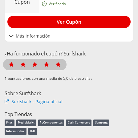
cupón
Verificado
Ver Cupón
Más información
¿Ha funcionado el cupón? Surfshark
puntuaciones con una media de
de 5 estrellas
Sobre Surfshark
Surfshark - Página oficial
Top Tiendas
Fnac
MediaMarkt
PcComponentes
Cash Converters
Samsung
Intermundial
IATI