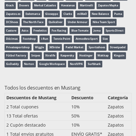
Krack
Dooers
Merkal Calzados
Havaianas
Martinelli
Zapatos Mayka
Zapatos.es
Esdemarca
Gioseppo
Clarks
miMaO
New Balance
Puma
DCShoes
The North Face
Quiksilver
Under Armour
Nike Team Sport
Castore
Asics
Freeletics
Fox Racing
Blue Tomato
Joma
Sports Direct
Décimas
Footshop
i-Run
Tennis Point
Atmosfera Sport
Size
Privatesportshop
Wiggle
365rider
Padel Market
Sportsshoes
Streetpadel
Fútbol Factory
Snipes
Xtralife
Kaspersky
Hostinger
Wakkap
Kinguin
GoDaddy
Norton
Google Workspace
NordVPN
Surfshark
Todos los descuentos en Mustang
Descuentos de Mustang
Descuento
Categoría
2 Total cupones
10%
Zapatos
13 Total ofertas
50%
Zapatos
2 Cupón destacado
10%
Zapatos
1 Total envíos gratuitos
ENVÍO GRATIS*
Zapatos