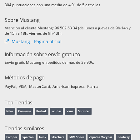
puntuaciones con una media de
de 5 estrellas
Sobre Mustang
Atención al cliente Mustang: 96 502 63 34 (de lunes a jueves de 9h-14h y
de 15h a 18h; viernes de 9h-13h).
Mustang - Página oficial
Información sobre envío gratuito
Envío gratis Mustang en pedidos de más de 39,90€.
Métodos de pago
PayPal
VISA
MasterCard
American Express
Klarna
Top Tiendas
Nike
Converse
Reebok
adidas
Vans
Sprinter
Tiendas similares
Camper
Spartoo
Geox
Skechers
MIM Shoes
Zapatos Marypaz
Coolway