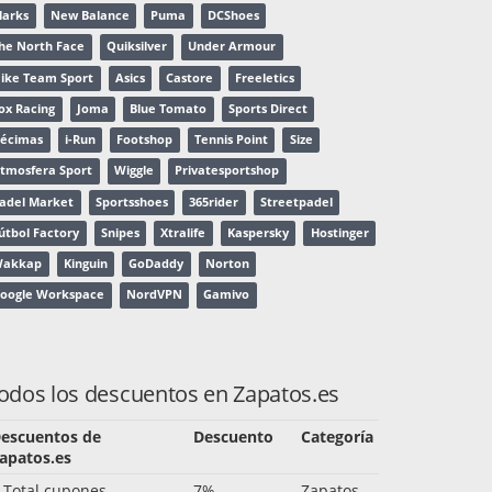
larks
New Balance
Puma
DCShoes
he North Face
Quiksilver
Under Armour
ike Team Sport
Asics
Castore
Freeletics
ox Racing
Joma
Blue Tomato
Sports Direct
écimas
i-Run
Footshop
Tennis Point
Size
tmosfera Sport
Wiggle
Privatesportshop
adel Market
Sportsshoes
365rider
Streetpadel
útbol Factory
Snipes
Xtralife
Kaspersky
Hostinger
akkap
Kinguin
GoDaddy
Norton
oogle Workspace
NordVPN
Gamivo
odos los descuentos en Zapatos.es
escuentos de
Descuento
Categoría
apatos.es
 Total cupones
7%
Zapatos