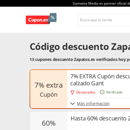
Samwise Media es partner oficial 
Código descuento Zapa
13 cupones descuento Zapatos.es verificados hoy 
7% EXTRA Cupón descu
calzado Gant
7% extra
Destacados
Verificado
cupón
Más información
Hasta 60% descuento Z
60%