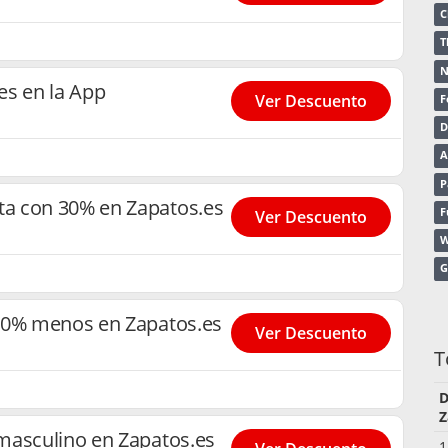
C
T
N
es en la App
Ver Descuento
F
D
A
P
a con 30% en Zapatos.es
F
Ver Descuento
W
G
30% menos en Zapatos.es
Ver Descuento
T
D
Z
masculino en Zapatos.es
1