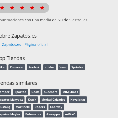
puntuaciones con una media de
de 5 estrellas
obre Zapatos.es
Zapatos.es - Página oficial
op Tiendas
ike
Converse
Reebok
adidas
Vans
Sprinter
iendas similares
amper
Spartoo
Geox
Skechers
MIM Shoes
apatos Marypaz
Krack
Merkal Calzados
Havaianas
ustang
Martinelli
Dooers
Coolway
apatos Mayka
Esdemarca
Gioseppo
miMaO