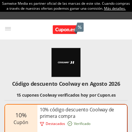
Samwise Media es partner oficial de las marcas de este site. Cuando compras
a través de nuestras ofertas podemos ganar una comisión.
Más detalles.
Código descuento Coolway en Agosto 2026
15 cupones Coolway verificados hoy por Cupon.es
10% código descuento Coolway de
10%
primera compra
cupón
Destacados
Verificado