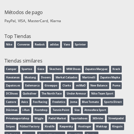
Métodos de pago
PayPal
VISA
MasterCard
Klarna
Top Tiendas
Nike
Converse
Reebok
adidas
Vans
Sprinter
Tiendas similares
Camper
Spartoo
Geox
Skechers
MIM Shoes
Zapatos Marypaz
Krack
Havaianas
Mustang
Dooers
Merkal Calzados
Martinelli
Zapatos Mayka
Zapatos.es
Esdemarca
Gioseppo
Clarks
miMaO
New Balance
Puma
DCShoes
Quiksilver
The North Face
Under Armour
Nike Team Sport
Castore
Asics
Fox Racing
Freeletics
Joma
Blue Tomato
Sports Direct
Décimas
i-Run
Footshop
Tennis Point
Size
Atmosfera Sport
Privatesportshop
Wiggle
Padel Market
Sportsshoes
365rider
Streetpadel
Snipes
Fútbol Factory
Xtralife
Kaspersky
Hostinger
Wakkap
Kinguin