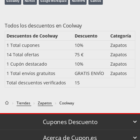
GoDaddy
Norton
Google Workspace
NordVPN
Gamivo
Todos los descuentos en Coolway
Descuentos de Coolway
Descuento
Categoría
1 Total cupones
10%
Zapatos
14 Total ofertas
75 €
Zapatos
1 Cupón destacado
10%
Zapatos
1 Total envíos gratuitos
GRATIS ENVÍO
Zapatos
Total descuentos verificados
15
Tiendas
Zapatos
Coolway
Cupones Descuento
Acerca de Cupon.es