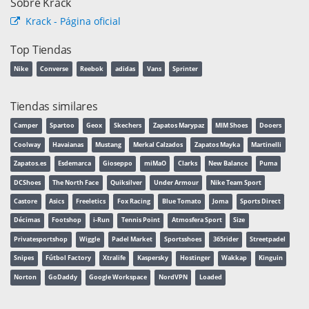
Sobre Krack
Krack - Página oficial
Top Tiendas
Nike
Converse
Reebok
adidas
Vans
Sprinter
Tiendas similares
Camper
Spartoo
Geox
Skechers
Zapatos Marypaz
MIM Shoes
Dooers
Coolway
Havaianas
Mustang
Merkal Calzados
Zapatos Mayka
Martinelli
Zapatos.es
Esdemarca
Gioseppo
miMaO
Clarks
New Balance
Puma
DCShoes
The North Face
Quiksilver
Under Armour
Nike Team Sport
Castore
Asics
Freeletics
Fox Racing
Blue Tomato
Joma
Sports Direct
Décimas
Footshop
i-Run
Tennis Point
Atmosfera Sport
Size
Privatesportshop
Wiggle
Padel Market
Sportsshoes
365rider
Streetpadel
Snipes
Fútbol Factory
Xtralife
Kaspersky
Hostinger
Wakkap
Kinguin
Norton
GoDaddy
Google Workspace
NordVPN
Loaded