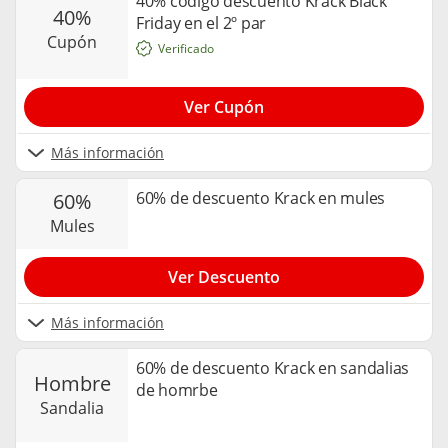
40% código descuento Krack Black
40%
Friday en el 2º par
cupón
Verificado
Ver Cupón
Más información
60% de descuento Krack en mules
60%
mules
Ver Descuento
Más información
60% de descuento Krack en sandalias
hombre
de homrbe
sandalia