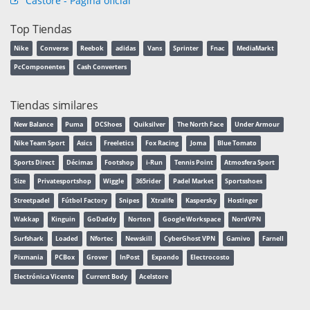
Castore - Página oficial
Top Tiendas
Nike
Converse
Reebok
adidas
Vans
Sprinter
Fnac
MediaMarkt
PcComponentes
Cash Converters
Tiendas similares
New Balance
Puma
DCShoes
Quiksilver
The North Face
Under Armour
Nike Team Sport
Asics
Freeletics
Fox Racing
Joma
Blue Tomato
Sports Direct
Décimas
Footshop
i-Run
Tennis Point
Atmosfera Sport
Size
Privatesportshop
Wiggle
365rider
Padel Market
Sportsshoes
Streetpadel
Fútbol Factory
Snipes
Xtralife
Kaspersky
Hostinger
Wakkap
Kinguin
GoDaddy
Norton
Google Workspace
NordVPN
Surfshark
Loaded
Nfortec
Newskill
CyberGhost VPN
Gamivo
Farnell
Pixmania
PCBox
Grover
InPost
Expondo
Electrocosto
Electrónica Vicente
Current Body
Acelstore