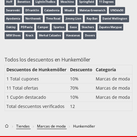
Hoff
Benetton
LightInTheBox
Moschino
Springfield
11 Degrees
Swarovski
DFranklin
Calzedonia
Misako
Maletas Greenwich
UNOde50
Apodemia
Northweek
Time Road
Jimmy Lion
Ray-Ban
Daniel Wellington
Oakley
PDPaola
Camper
Spartoo
Geox
Skechers
Zapatos Marypaz
MIM Shoes
Krack
Merkal Calzados
Havaianas
Dooers
Todos los descuentos en Hunkemöller
Descuentos de Hunkemöller
Descuento
Categoría
1 Total cupones
10%
Marcas de moda
11 Total ofertas
70%
Marcas de moda
1 Cupón destacado
10%
Marcas de moda
Total descuentos verificados
12
Tiendas
Marcas de moda
Hunkemöller