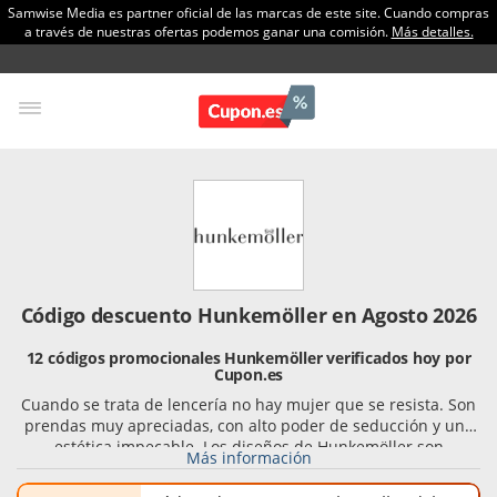
Samwise Media es partner oficial de las marcas de este site. Cuando compras
a través de nuestras ofertas podemos ganar una comisión.
Más detalles.
Código descuento Hunkemöller en Agosto 2026
12 códigos promocionales Hunkemöller verificados hoy por
Cupon.es
Cuando se trata de lencería no hay mujer que se resista. Son
prendas muy apreciadas, con alto poder de seducción y una
estética impecable. Los diseños de Hunkemöller son
Más información
fantásticas creaciones que satisfacen los deseos de la mujer
más exigente, tanto por su línea como por su confección.