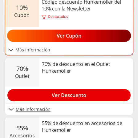
Código descuento Hunkemöller del
Gracias al código descuento Hunkemöller puedes ahorrar
10%
10% con la Newsletter
mucho en tus compras de artículos de lencería.
cupón
Destacados
Ver Cupón
Más información
70% de descuento en el Outlet
70%
Hunkemöller
outlet
Ver Descuento
Más información
55% de descuento en accesorios de
55%
Hunkemöller
accesorios