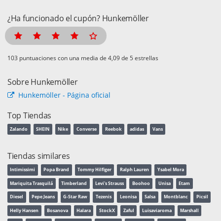
¿Ha funcionado el cupón? Hunkemöller
puntuaciones con una media de
de 5 estrellas
Sobre Hunkemöller
Hunkemöller - Página oficial
Top Tiendas
Zalando
SHEIN
Nike
Converse
Reebok
adidas
Vans
Tiendas similares
Intimissimi
Popa Brand
Tommy Hilfiger
Ralph Lauren
Ysabel Mora
Mariquita Trasquilá
Timberland
Levi's Strauss
Boohoo
Unisa
Etam
Diesel
Pepe Jeans
G-Star Raw
Tezenis
Leonisa
Salsa
Montblanc
Picsil
Helly Hansen
Bosanova
Halara
StockX
Zaful
Luisaviaroma
Marshall