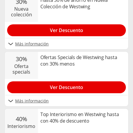
Hasta 30% de ahorro en Nueva
30%
Colección de Westwing
nueva
colección
Ver Descuento
Más información
Ofertas Specials de Westwing hasta
30%
con 30% menos
oferta
specials
Ver Descuento
Más información
Top Interiorismo en Westwing hasta
40%
con 40% de descuento
interiorismo