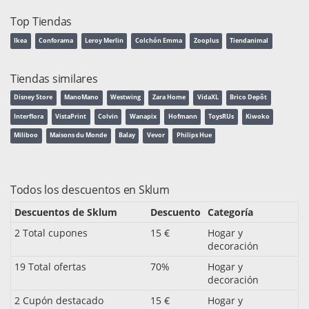
Top Tiendas
Ikea
Conforama
Leroy Merlin
Colchón Emma
Zooplus
Tiendanimal
Tiendas similares
Disney Store
ManoMano
Westwing
Zara Home
VidaXL
Brico Depôt
Interflora
VistaPrint
Colvin
Wanapix
Hofmann
ToysRUs
Kiwoko
Miliboo
Maisons du Monde
Balay
Vevor
Philips Hue
Todos los descuentos en Sklum
Descuentos de Sklum
Descuento
Categoría
2 Total cupones
15 €
Hogar y
decoración
19 Total ofertas
70%
Hogar y
decoración
2 Cupón destacado
15 €
Hogar y