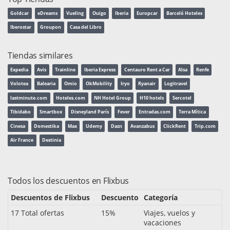
Goldcar
eDreams
Vueling
Ouigo
Iberia
Europcar
Barceló Hoteles
Iberostar
Groupon
Casa del Libro
Tiendas similares
Expedia
Avis
Trainline
Iberia Express
Centauro Rent a Car
Alsa
Renfe
Volotea
Balearia
Omio
OkMobility
Iryo
Ryanair
Logitravel
lastminute.com
Hoteles.com
NH Hotel Group
H10 hotels
Sercotel
Tibidabo
Smartbox
Disneyland París
Fever
Entradas.com
Terra Mítica
Cinesa
Domestika
Max
Udemy
Dazn
Avanzabus
ClickRent
Trip.com
Air France
Destinia
Todos los descuentos en Flixbus
Descuentos de Flixbus
Descuento
Categoría
17 Total ofertas
15%
Viajes, vuelos y
vacaciones