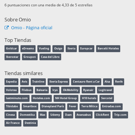
puntuaciones con una media de
de 5 estrellas
Sobre Omio
Omio - Página oficial
Top Tiendas
Goldcar
eDreams
Vueling
Ouigo
Iberia
Europcar
Barceló Hoteles
Iberostar
Groupon
Casa del Libro
Tiendas similares
Expedia
Avis
Trainline
Iberia Express
Centauro Rent a Car
Alsa
Renfe
Volotea
Flixbus
Balearia
Iryo
OkMobility
Ryanair
Logitravel
lastminute.com
Hoteles.com
NH Hotel Group
H10 hotels
Sercotel
Tibidabo
Smartbox
Disneyland París
Fever
Terra Mítica
Entradas.com
Cinesa
Domestika
Max
Udemy
Dazn
Avanzabus
ClickRent
Trip.com
Air France
Destinia