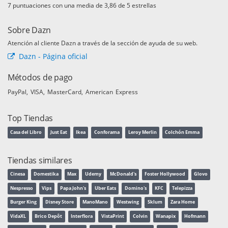
puntuaciones con una media de
de 5 estrellas
Sobre Dazn
Atención al cliente Dazn a través de la sección de ayuda de su web.
Dazn - Página oficial
Métodos de pago
PayPal
VISA
MasterCard
American Express
Top Tiendas
Casa del Libro
Just Eat
Ikea
Conforama
Leroy Merlin
Colchón Emma
Tiendas similares
Cinesa
Domestika
Max
Udemy
McDonald's
Foster Hollywood
Glovo
Nespresso
Vips
Papa John's
Uber Eats
Domino's
KFC
Telepizza
Burger King
Disney Store
ManoMano
Westwing
Sklum
Zara Home
VidaXL
Brico Depôt
Interflora
VistaPrint
Colvin
Wanapix
Hofmann