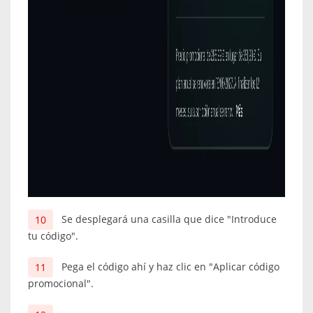
Se desplegará una casilla que dice "Introduce
tu código".
Pega el código ahí y haz clic en "Aplicar código
promocional".