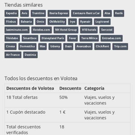
Tiendas similares
Expedia
Avis
Trainline
Iberia Express
Centauro Rent a Car
Alsa
Renfe
Flixbus
Balearia
Omio
OkMobility
Iryo
Ryanair
Logitravel
lastminute.com
Hoteles.com
NH Hotel Group
H10 hotels
Sercotel
Tibidabo
Smartbox
Disneyland París
Fever
Terra Mítica
Entradas.com
Cinesa
Domestika
Max
Udemy
Dazn
Avanzabus
ClickRent
Trip.com
Air France
Destinia
Todos los descuentos en Volotea
Descuentos de Volotea
Descuento
Categoría
18 Total ofertas
50%
Viajes, vuelos y
vacaciones
1 Cupón destacado
1 €
Viajes, vuelos y
vacaciones
Total descuentos
18
verificados