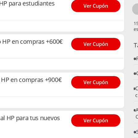
HP para estudiantes
Ver Cupón
es
o HP en compras +600€
Ver Cupón
T
 HP en compras +900€
Ver Cupón
C
c
A
C
l HP para tus nuevos
Ver Cupón