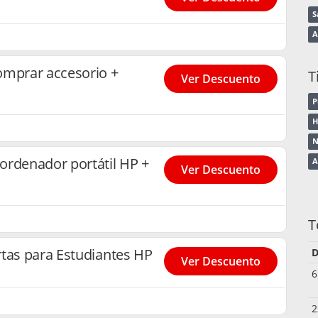
S
A
omprar accesorio +
T
Ver Descuento
P
H
N
ordenador portátil HP +
A
Ver Descuento
T
rtas para Estudiantes HP
D
Ver Descuento
6
2