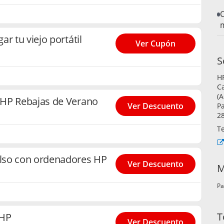
C
m
r tu viejo portátil
Ver Cupón
S
HP
Ca
(A
 HP Rebajas de Verano
Ver Descuento
P
28
Te
lso con ordenadores HP
Ver Descuento
M
Pa
T
 HP
Ver Descuento