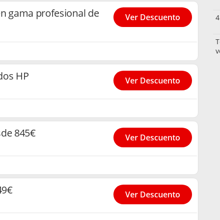
en gama profesional de
Ver Descuento
4
T
v
dos HP
Ver Descuento
esde 845€
Ver Descuento
49€
Ver Descuento