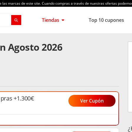
de las marcas de este site. Cuando compras a través de nuestras ofertas podem
Tiendas
Top 10 cupones
n Agosto 2026
pras +1.300€
Ver Cupón
¿