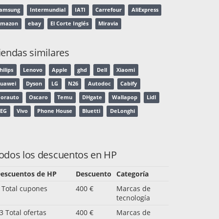
amsung
Intermundial
IATI
Carrefour
AliExpress
mazon
ebay
El Corte Inglés
Miravia
iendas similares
hilips
Lenovo
Apple
ghd
Dell
Xiaomi
uawei
Dyson
LG
N26
Autodoc
Cabify
orauto
Oscaro
Temu
DHgate
Wallapop
Lidl
EG
Vivo
Phone House
Bluetti
DeLonghi
odos los descuentos en HP
escuentos de HP
Descuento
Categoría
 Total cupones
400 €
Marcas de
tecnología
3 Total ofertas
400 €
Marcas de