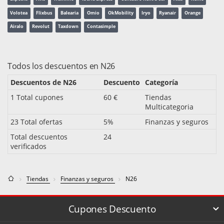
Volotea
Flixbus
Balearia
Omio
OkMobility
Iryo
Ryanair
Orange
Airalo
Revolut
Taxdown
Contasimple
Todos los descuentos en N26
Descuentos de N26
Descuento
Categoría
1 Total cupones
60 €
Tiendas
Multicategoria
23 Total ofertas
5%
Finanzas y seguros
Total descuentos
24
verificados
Tiendas
Finanzas y seguros
N26
Cupones Descuento