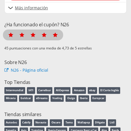
Más información
¿Ha funcionado el cupón? N26
puntuaciones con una media de
de 5 estrellas
Sobre N26
N26 - Página oficial
Top Tiendas
Intermundial
IATI
Carrefour
AliExpress
Amazon
ebay
El Corte Inglés
Miravia
Goldcar
eDreams
Vueling
Ouigo
Iberia
Europcar
Tiendas similares
Autodoc
Cabify
Norauto
Oscaro
Temu
Wallapop
DHgate
Lidl
Expedia
Avis
Trainline
Iberia Express
Centauro Rent a Car
Alsa
Renfe