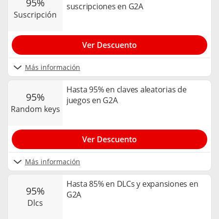
95%
suscripciones en G2A
suscripción
Ver Descuento
Más información
Hasta 95% en claves aleatorias de
95%
juegos en G2A
random keys
Ver Descuento
Más información
Hasta 85% en DLCs y expansiones en
95%
G2A
dlcs