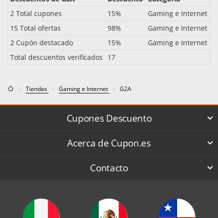
2 Total cupones
15%
Gaming e Internet
15 Total ofertas
98%
Gaming e Internet
2 Cupón destacado
15%
Gaming e Internet
Total descuentos verificados
17
Tiendas
Gaming e Internet
G2A
Cupones Descuento
Acerca de Cupon.es
Contacto