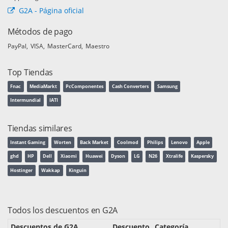
G2A - Página oficial
Métodos de pago
PayPal
VISA
MasterCard
Maestro
Top Tiendas
Fnac
MediaMarkt
PcComponentes
Cash Converters
Samsung
Intermundial
IATI
Tiendas similares
Instant Gaming
Worten
Back Market
Coolmod
Philips
Lenovo
Apple
ghd
HP
Dell
Xiaomi
Huawei
Dyson
LG
N26
Xtralife
Kaspersky
Hostinger
Wakkap
Kinguin
Todos los descuentos en G2A
Descuentos de G2A
Descuento
Categoría